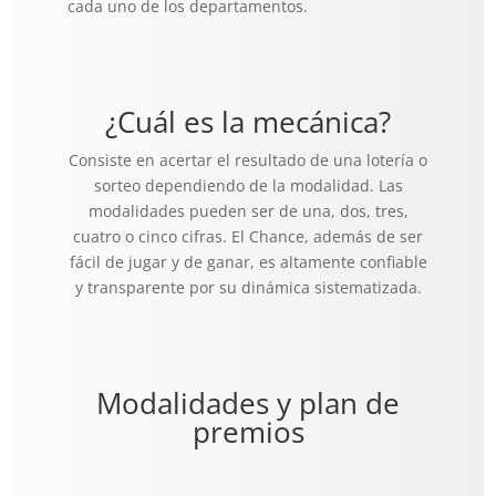
cada uno de los departamentos.
¿Cuál es la mecánica?
Consiste en acertar el resultado de una lotería o
sorteo dependiendo de la modalidad. Las
modalidades pueden ser de una, dos, tres,
cuatro o cinco cifras. El Chance, además de ser
fácil de jugar y de ganar, es altamente confiable
y transparente por su dinámica sistematizada.
Modalidades y plan de
premios