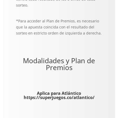
sorteo.
*Para acceder al Plan de Premios, es necesario
que la apuesta coincida con el resultado del
sorteo en estricto orden de izquierda a derecha.
Modalidades y Plan de
Premios
Aplica para Atlántico
https://superjuegos.co/atlantico/