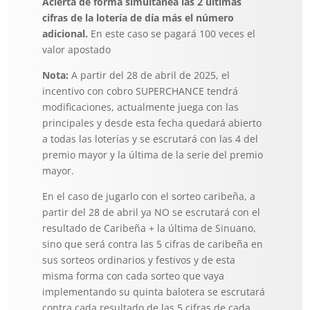
Acierta de forma simultánea las 2 últimas
cifras de la lotería de día más el número
adicional.
En este caso se pagará 100 veces el
valor apostado
Nota:
A partir del 28 de abril de 2025, el
incentivo con cobro SUPERCHANCE tendrá
modificaciones, actualmente juega con las
principales y desde esta fecha quedará abierto
a todas las loterías y se escrutará con las 4 del
premio mayor y la última de la serie del premio
mayor.
En el caso de jugarlo con el sorteo caribeña, a
partir del 28 de abril ya NO se escrutará con el
resultado de Caribeña + la última de Sinuano,
sino que será contra las 5 cifras de caribeña en
sus sorteos ordinarios y festivos y de esta
misma forma con cada sorteo que vaya
implementando su quinta balotera se escrutará
contra cada resultado de las 5 cifras de cada