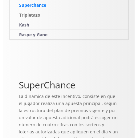
Superchance
Tripletazo
Kash
Raspe y Gane
SuperChance
La dinámica de este incentivo, consiste en que
el jugador realiza una apuesta principal, según
la estructura del plan de premios vigente y por
un valor de apuesta adicional podrá escoger un
número de cuatro cifras con los sorteos y
loterías autorizadas que apliquen en el día y un