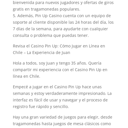
bienvenida para nuevos jugadores y ofertas de giros
gratis en tragamonedas populares.
5. Además, Pin Up Casino cuenta con un equipo de
soporte al cliente disponible las 24 horas del día, los
7 días de la semana, para ayudarte con cualquier
consulta o problema que puedas tener.
Revisa el Casino Pin Up: Cómo Jugar en Línea en
Chile – La Experiencia de Juan
Hola a todos, soy Juan y tengo 35 años. Quería
compartir mi experiencia con el Casino Pin Up en
línea en Chile.
Empecé a jugar en el Casino Pin Up hace unas
semanas y estoy verdaderamente impresionado. La
interfaz es fácil de usar y navegar y el proceso de
registro fue rápido y sencillo.
Hay una gran variedad de juegos para elegir, desde
tragamonedas hasta juegos de mesa clásicos como