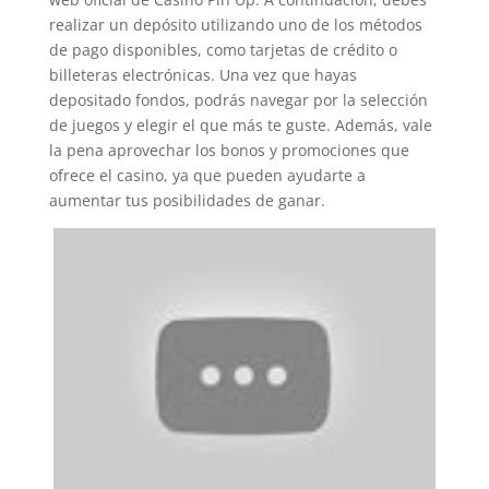
realizar un depósito utilizando uno de los métodos
de pago disponibles, como tarjetas de crédito o
billeteras electrónicas. Una vez que hayas
depositado fondos, podrás navegar por la selección
de juegos y elegir el que más te guste. Además, vale
la pena aprovechar los bonos y promociones que
ofrece el casino, ya que pueden ayudarte a
aumentar tus posibilidades de ganar.