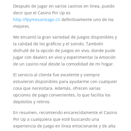
Después de jugar en varios casinos en línea, puedo
decir que el Casino Pin Up es
http://fpymesantiago.cl/
definitivamente uno de los
mejores.
Me encantó la gran variedad de juegos disponibles y
la calidad de los gráficos y el sonido. También
disfruté de la opción de juegos en vivo, donde pude
jugar con dealers en vivo y experimentar la emoción
de un casino real desde la comodidad de mi hogar.
El servicio al cliente fue excelente y siempre
estuvieron disponibles para ayudarme con cualquier
cosa que necesitara. Además, ofrecen varias
opciones de pago convenientes, lo que facilita los
depósitos y retiros.
En resumen, recomiendo encarecidamente el Casino
Pin Up a cualquiera que esté buscando una
experiencia de juego en línea emocionante y de alta