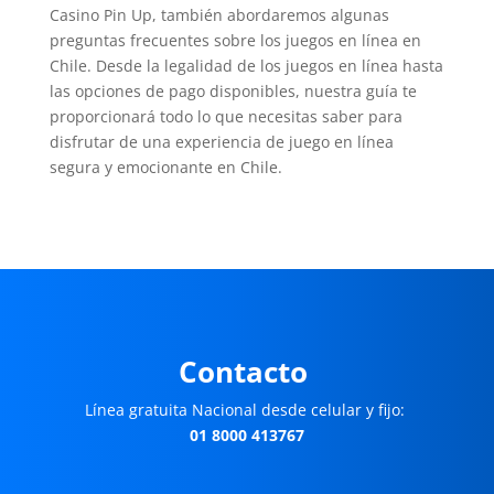
Casino Pin Up, también abordaremos algunas
preguntas frecuentes sobre los juegos en línea en
Chile. Desde la legalidad de los juegos en línea hasta
las opciones de pago disponibles, nuestra guía te
proporcionará todo lo que necesitas saber para
disfrutar de una experiencia de juego en línea
segura y emocionante en Chile.
Contacto
Línea gratuita Nacional desde celular y fijo:
01 8000 413767