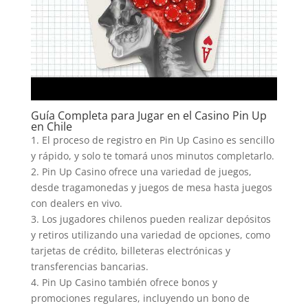
Guía Completa para Jugar en el Casino Pin Up
en Chile
1. El proceso de registro en Pin Up Casino es sencillo
y rápido, y solo te tomará unos minutos completarlo.
2. Pin Up Casino ofrece una variedad de juegos,
desde tragamonedas y juegos de mesa hasta juegos
con dealers en vivo.
3. Los jugadores chilenos pueden realizar depósitos
y retiros utilizando una variedad de opciones, como
tarjetas de crédito, billeteras electrónicas y
transferencias bancarias.
4. Pin Up Casino también ofrece bonos y
promociones regulares, incluyendo un bono de